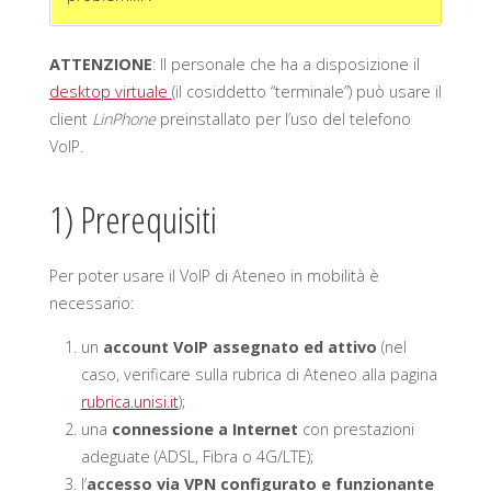
ATTENZIONE
: Il personale che ha a disposizione il
desktop virtuale
(il cosiddetto “terminale”) può usare il
client
LinPhone
preinstallato per l’uso del telefono
VoIP.
1) Prerequisiti
Per poter usare il VoIP di Ateneo in mobilità è
necessario:
un
account VoIP assegnato ed attivo
(nel
caso, verificare sulla rubrica di Ateneo alla pagina
rubrica.unisi.it
);
una
connessione a Internet
con prestazioni
adeguate (ADSL, Fibra o 4G/LTE);
l’
accesso via VPN configurato e funzionante