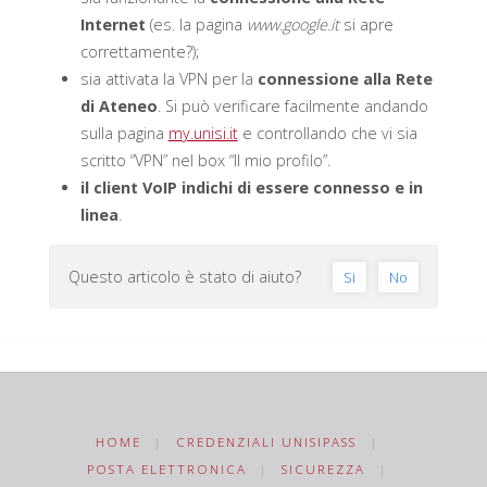
Internet
(es. la pagina
www.google.it
si apre
correttamente?);
sia attivata la VPN per la
connessione alla Rete
di Ateneo
. Si può verificare facilmente andando
sulla pagina
my.unisi.it
e controllando che vi sia
scritto “VPN” nel box “Il mio profilo”.
il client VoIP indichi di essere connesso e in
linea
.
Questo articolo è stato di aiuto?
Si
No
HOME
|
CREDENZIALI UNISIPASS
|
POSTA ELETTRONICA
|
SICUREZZA
|