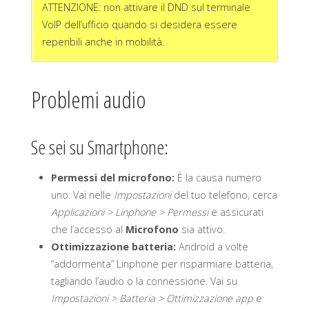
ATTENZIONE: non attivare il DND sul terminale
VoIP dell’ufficio quando si desidera essere
reperibili anche in mobilità.
Problemi audio
Se sei su Smartphone:
Permessi del microfono:
È la causa numero
uno. Vai nelle
Impostazioni
del tuo telefono, cerca
Applicazioni > Linphone > Permessi
e assicurati
che l’accesso al
Microfono
sia attivo.
Ottimizzazione batteria:
Android a volte
“addormenta” Linphone per risparmiare batteria,
tagliando l’audio o la connessione. Vai su
Impostazioni > Batteria > Ottimizzazione app
e