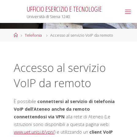
Salta
UFFICIO ESERCIZIO E TECNOLOGIE
al
Università di Siena 1240
contenuto
Home
Telefonia
Accesso al servizio VoIP da remoto
Accesso al servizio
VoIP da remoto
È possibile
connettersi al servizio di telefonia
VoIP dell’Ateneo anche da remoto
connettendosi via VPN
alla rete di Ateneo (Le
istruzioni sono disponibili a questa pagina web:
www.uet.unisi.it/vpn/
) e utilizzando un
client VoIP