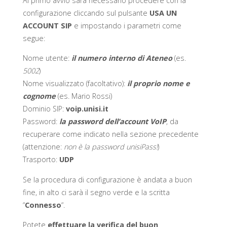
Al primo avvio sarà necessario procedere con la
configurazione cliccando sul pulsante
USA UN
ACCOUNT SIP
e impostando i parametri come
segue:
Nome utente:
il numero interno di Ateneo
(es.
5002
)
Nome visualizzato (facoltativo):
il proprio nome e
cognome
(es. Mario Rossi)
Dominio SIP:
voip.unisi.it
Password:
la password dell’account VoIP
, da
recuperare come indicato nella sezione precedente
(attenzione:
non è la password unisiPass!
)
Trasporto:
UDP
Se la procedura di configurazione è andata a buon
fine, in alto ci sarà il segno verde e la scritta
“
Connesso
“.
Potete
effettuare la verifica del buon