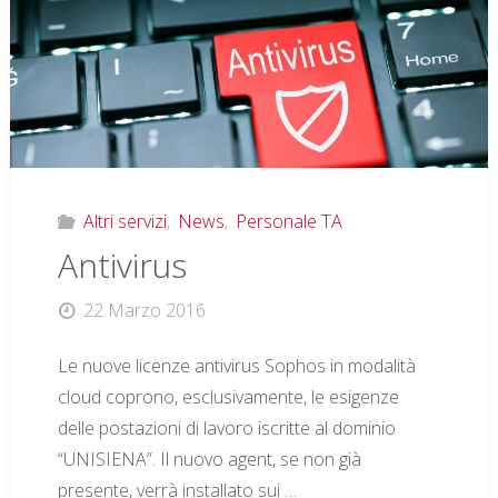
Altri servizi
,
News
,
Personale TA
Antivirus
22 Marzo 2016
Le nuove licenze antivirus Sophos in modalità
cloud coprono, esclusivamente, le esigenze
delle postazioni di lavoro iscritte al dominio
“UNISIENA”. Il nuovo agent, se non già
presente, verrà installato sui …