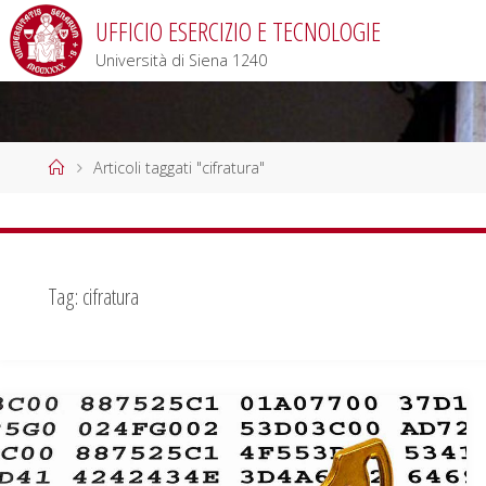
Salta
UFFICIO ESERCIZIO E TECNOLOGIE
al
Università di Siena 1240
contenuto
Home
Articoli taggati "cifratura"
Tag:
cifratura