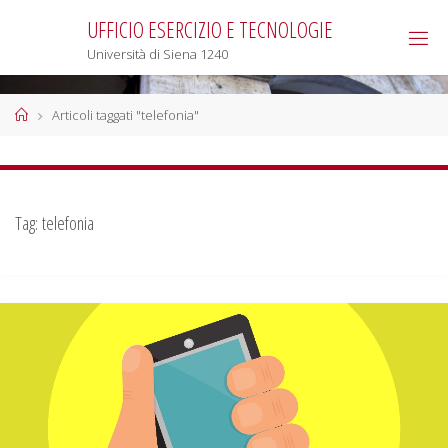
Salta
UFFICIO ESERCIZIO E TECNOLOGIE
al
Università di Siena 1240
contenuto
Home
Articoli taggati "telefonia"
Tag:
telefonia