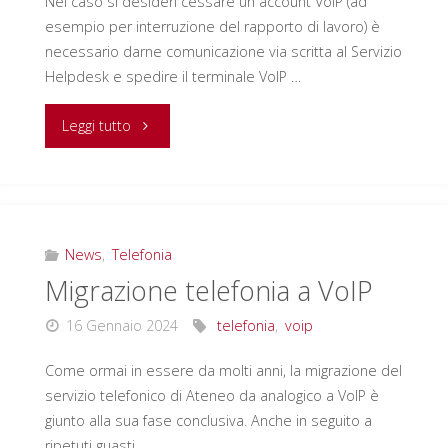
Nel caso si desideri cessare un account VoIP (ad
esempio per interruzione del rapporto di lavoro) è
necessario darne comunicazione via scritta al Servizio
Helpdesk e spedire il terminale VoIP …
"Cessazione
Leggi tutto
linea
VoIP"
News
,
Telefonia
Migrazione telefonia a VoIP
16 Gennaio 2024
telefonia
,
voip
Come ormai in essere da molti anni, la migrazione del
servizio telefonico di Ateneo da analogico a VoIP è
giunto alla sua fase conclusiva. Anche in seguito a
ripetuti guasti …