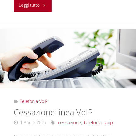
"Conclusione
Leggi tutto
della
migrazione
utenze
di
Telefonia
Mobile
istituzionali
Telefonia VoIP
a
Cessazione linea VoIP
TM9"
1 Aprile 2025
cessazione
,
telefonia
,
voip