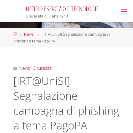
Salta
UFFICIO ESERCIZIO E TECNOLOGIE
al
Università di Siena 1240
contenuto
Home
News
[IRT@UniSI] Segnalazione campagna di
phishing a tema PagoPA
News
,
Sicurezza
[IRT@UniSI]
Segnalazione
campagna di phishing
a tema PagoPA