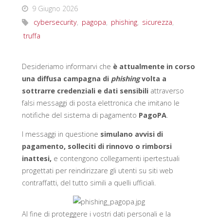
9 Giugno 2026
cybersecurity
,
pagopa
,
phishing
,
sicurezza
,
truffa
Desideriamo informarvi che
è attualmente in corso
una diffusa campagna di
phishing
volta a
sottrarre credenziali e dati sensibili
attraverso
falsi messaggi di posta elettronica che imitano le
notifiche del sistema di pagamento
PagoPA
.
I messaggi in questione
simulano avvisi di
pagamento, solleciti di rinnovo o rimborsi
inattesi,
e contengono collegamenti ipertestuali
progettati per reindirizzare gli utenti su siti web
contraffatti, del tutto simili a quelli ufficiali.
Al fine di proteggere i vostri dati personali e la