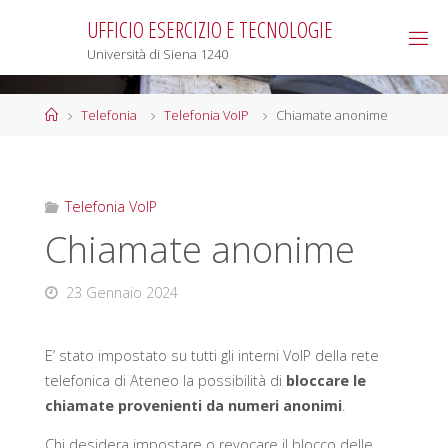
Salta
UFFICIO ESERCIZIO E TECNOLOGIE
al
Università di Siena 1240
contenuto
Home
Telefonia
Telefonia VoIP
Chiamate anonime
Telefonia VoIP
Chiamate anonime
23 Gennaio 2024
E’ stato impostato su tutti gli interni VoIP della rete
telefonica di Ateneo la possibilità di
bloccare le
chiamate provenienti da numeri anonimi
.
Chi desidera impostare o revocare il blocco delle