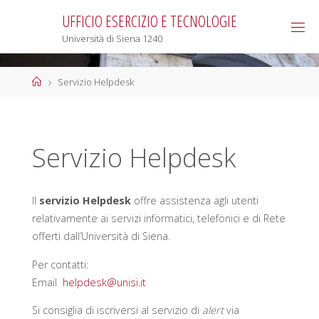
Salta
UFFICIO ESERCIZIO E TECNOLOGIE
al
Università di Siena 1240
contenuto
Home
Servizio Helpdesk
Servizio Helpdesk
Il
servizio Helpdesk
offre assistenza agli utenti
relativamente ai servizi informatici, telefonici e di Rete
offerti dall’Università di Siena.
Per contatti:
Email
helpdesk@unisi.it
Si consiglia di iscriversi al servizio di
alert
via