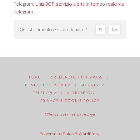
Telegram:
UnisiBOT: servizio alerts in tempo reale via
Telegram
Questo articolo è stato di aiuto?
Si
No
HOME
|
CREDENZIALI UNISIPASS
|
POSTA ELETTRONICA
|
SICUREZZA
|
TELEFONIA
|
ALTRI SERVIZI
|
PRIVACY E COOKIE POLICY
Ufficio esercizio e tecnologie
Powered by
Fluida
&
WordPress.