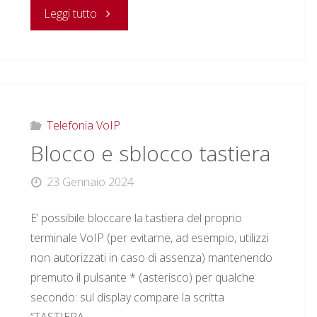
"Personalizzazione
Leggi tutto
suoneria"
Telefonia VoIP
Blocco e sblocco tastiera
23 Gennaio 2024
E’ possibile bloccare la tastiera del proprio
terminale VoIP (per evitarne, ad esempio, utilizzi
non autorizzati in caso di assenza) mantenendo
premuto il pulsante * (asterisco) per qualche
secondo: sul display compare la scritta
“TASTIERA …