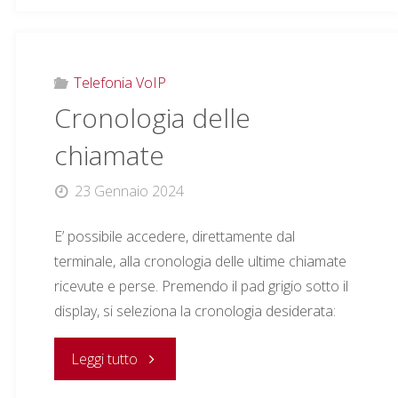
telefono
VoIP
Telefonia VoIP
Cronologia delle
del
chiamate
collega"
23 Gennaio 2024
E’ possibile accedere, direttamente dal
terminale, alla cronologia delle ultime chiamate
ricevute e perse. Premendo il pad grigio sotto il
display, si seleziona la cronologia desiderata:
"Cronologia
Leggi tutto