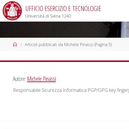
Salta
UFFICIO ESERCIZIO E TECNOLOGIE
al
Università di Siena 1240
contenuto
Home
Articoli pubblicati da Michele Pinassi
(Pagina 5)
Autore:
Michele Pinassi
Responsabile Sicurezza Informatica PGP/GPG key fing